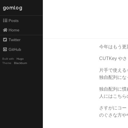
gomlog
Posts
Home
Twitter
今年はもう更
GitHub
CUTKey 
Built with
Hugo
Theme
Blackburn
片手で使える
独自配列にな
独自配列に慣
人にはこちら
さすがにコー
のぐさな方や